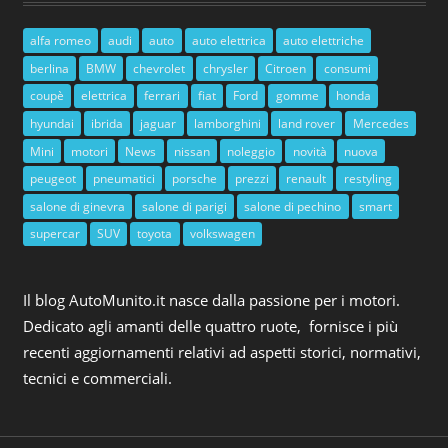
alfa romeo
audi
auto
auto elettrica
auto elettriche
berlina
BMW
chevrolet
chrysler
Citroen
consumi
coupè
elettrica
ferrari
fiat
Ford
gomme
honda
hyundai
ibrida
jaguar
lamborghini
land rover
Mercedes
Mini
motori
News
nissan
noleggio
novità
nuova
peugeot
pneumatici
porsche
prezzi
renault
restyling
salone di ginevra
salone di parigi
salone di pechino
smart
supercar
SUV
toyota
volkswagen
Il blog AutoMunito.it nasce dalla passione per i motori.
Dedicato agli amanti delle quattro ruote, fornisce i più
recenti aggiornamenti relativi ad aspetti storici, normativi,
tecnici e commerciali.