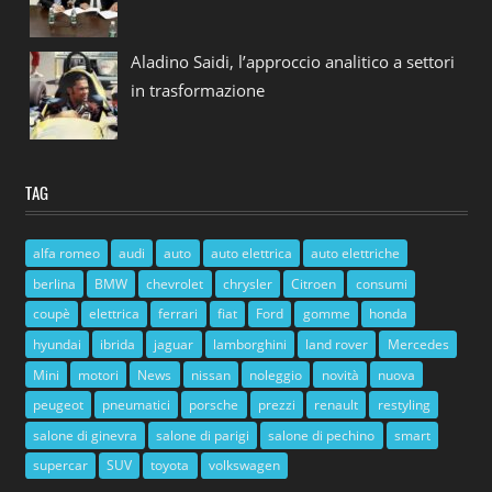
Aladino Saidi, l’approccio analitico a settori
in trasformazione
TAG
alfa romeo
audi
auto
auto elettrica
auto elettriche
berlina
BMW
chevrolet
chrysler
Citroen
consumi
coupè
elettrica
ferrari
fiat
Ford
gomme
honda
hyundai
ibrida
jaguar
lamborghini
land rover
Mercedes
Mini
motori
News
nissan
noleggio
novità
nuova
peugeot
pneumatici
porsche
prezzi
renault
restyling
salone di ginevra
salone di parigi
salone di pechino
smart
supercar
SUV
toyota
volkswagen