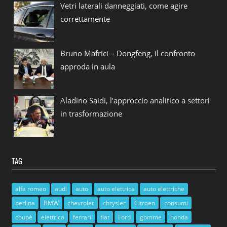
Vetri laterali danneggiati, come agire
correttamente
Bruno Mafrici – Dongfeng, il confronto
approda in aula
Aladino Saidi, l’approccio analitico a settori
in trasformazione
TAG
alfa romeo
audi
auto
auto elettrica
auto elettriche
berlina
BMW
chevrolet
chrysler
Citroen
consumi
coupè
elettrica
ferrari
fiat
Ford
gomme
honda