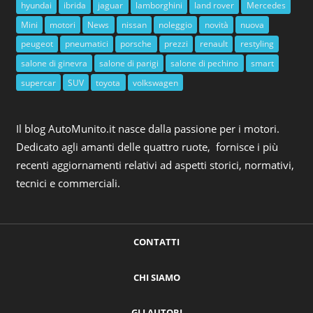
hyundai
ibrida
jaguar
lamborghini
land rover
Mercedes
Mini
motori
News
nissan
noleggio
novità
nuova
peugeot
pneumatici
porsche
prezzi
renault
restyling
salone di ginevra
salone di parigi
salone di pechino
smart
supercar
SUV
toyota
volkswagen
Il blog AutoMunito.it nasce dalla passione per i motori.
Dedicato agli amanti delle quattro ruote, fornisce i più
recenti aggiornamenti relativi ad aspetti storici, normativi,
tecnici e commerciali.
CONTATTI
CHI SIAMO
GLI AUTORI