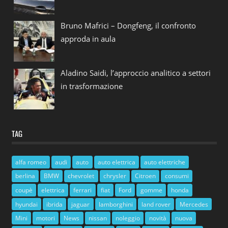
Bruno Mafrici – Dongfeng, il confronto
approda in aula
Aladino Saidi, l’approccio analitico a settori
in trasformazione
TAG
alfa romeo
audi
auto
auto elettrica
auto elettriche
berlina
BMW
chevrolet
chrysler
Citroen
consumi
coupè
elettrica
ferrari
fiat
Ford
gomme
honda
hyundai
ibrida
jaguar
lamborghini
land rover
Mercedes
Mini
motori
News
nissan
noleggio
novità
nuova