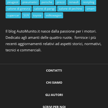
peugeot
pneumatici
porsche
prezzi
renault
restyling
salone di ginevra
salone di parigi
salone di pechino
smart
supercar
SUV
toyota
volkswagen
Il blog AutoMunito.it nasce dalla passione per i motori.
Dedicato agli amanti delle quattro ruote, fornisce i più
recenti aggiornamenti relativi ad aspetti storici, normativi,
tecnici e commerciali.
CONTATTI
CHI SIAMO
GLI AUTORI
SCRIVI PER NOI