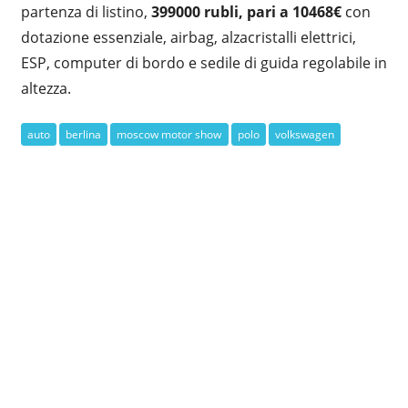
partenza di listino,
399000 rubli, pari a 10468€
con
dotazione essenziale, airbag, alzacristalli elettrici,
ESP, computer di bordo e sedile di guida regolabile in
altezza.
auto
berlina
moscow motor show
polo
volkswagen