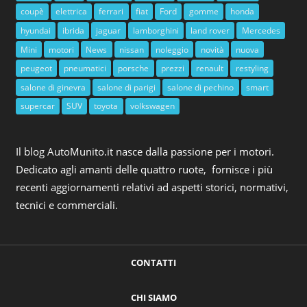
coupè
elettrica
ferrari
fiat
Ford
gomme
honda
hyundai
ibrida
jaguar
lamborghini
land rover
Mercedes
Mini
motori
News
nissan
noleggio
novità
nuova
peugeot
pneumatici
porsche
prezzi
renault
restyling
salone di ginevra
salone di parigi
salone di pechino
smart
supercar
SUV
toyota
volkswagen
Il blog AutoMunito.it nasce dalla passione per i motori.
Dedicato agli amanti delle quattro ruote, fornisce i più
recenti aggiornamenti relativi ad aspetti storici, normativi,
tecnici e commerciali.
CONTATTI
CHI SIAMO