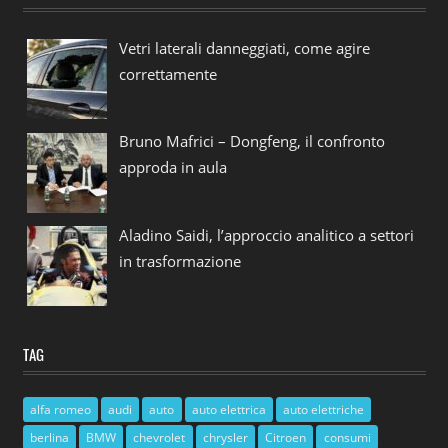
Vetri laterali danneggiati, come agire
correttamente
Bruno Mafrici – Dongfeng, il confronto
approda in aula
Aladino Saidi, l’approccio analitico a settori
in trasformazione
TAG
alfa romeo
audi
auto
auto elettrica
auto elettriche
berlina
BMW
chevrolet
chrysler
Citroen
consumi