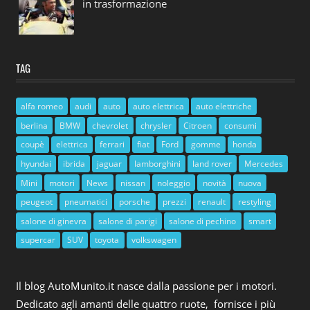
in trasformazione
TAG
alfa romeo
audi
auto
auto elettrica
auto elettriche
berlina
BMW
chevrolet
chrysler
Citroen
consumi
coupè
elettrica
ferrari
fiat
Ford
gomme
honda
hyundai
ibrida
jaguar
lamborghini
land rover
Mercedes
Mini
motori
News
nissan
noleggio
novità
nuova
peugeot
pneumatici
porsche
prezzi
renault
restyling
salone di ginevra
salone di parigi
salone di pechino
smart
supercar
SUV
toyota
volkswagen
Il blog AutoMunito.it nasce dalla passione per i motori.
Dedicato agli amanti delle quattro ruote, fornisce i più