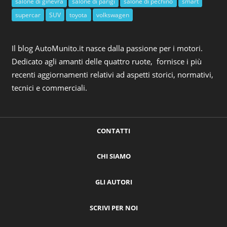
salone di ginevra
salone di parigi
salone di pechino
smart
supercar
SUV
toyota
volkswagen
Il blog AutoMunito.it nasce dalla passione per i motori.
Dedicato agli amanti delle quattro ruote, fornisce i più
recenti aggiornamenti relativi ad aspetti storici, normativi,
tecnici e commerciali.
CONTATTI
CHI SIAMO
GLI AUTORI
SCRIVI PER NOI