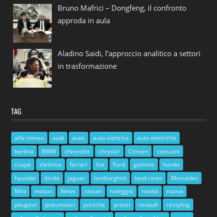
Bruno Mafrici – Dongfeng, il confronto
approda in aula
Aladino Saidi, l’approccio analitico a settori
in trasformazione
TAG
alfa romeo
audi
auto
auto elettrica
auto elettriche
berlina
BMW
chevrolet
chrysler
Citroen
consumi
coupè
elettrica
ferrari
fiat
Ford
gomme
honda
hyundai
ibrida
jaguar
lamborghini
land rover
Mercedes
Mini
motori
News
nissan
noleggio
novità
nuova
peugeot
pneumatici
porsche
prezzi
renault
restyling