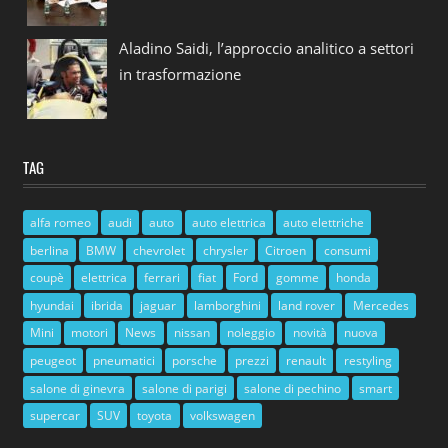
Aladino Saidi, l’approccio analitico a settori
in trasformazione
TAG
alfa romeo
audi
auto
auto elettrica
auto elettriche
berlina
BMW
chevrolet
chrysler
Citroen
consumi
coupè
elettrica
ferrari
fiat
Ford
gomme
honda
hyundai
ibrida
jaguar
lamborghini
land rover
Mercedes
Mini
motori
News
nissan
noleggio
novità
nuova
peugeot
pneumatici
porsche
prezzi
renault
restyling
salone di ginevra
salone di parigi
salone di pechino
smart
supercar
SUV
toyota
volkswagen