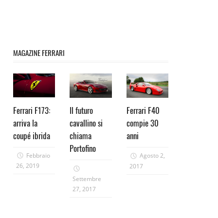
MAGAZINE FERRARI
Ferrari F173:
Il futuro
Ferrari F40
arriva la
cavallino si
compie 30
coupé ibrida
chiama
anni
Portofino
Febbraio
Agosto 2,
26, 2019
2017
Settembre
27, 2017