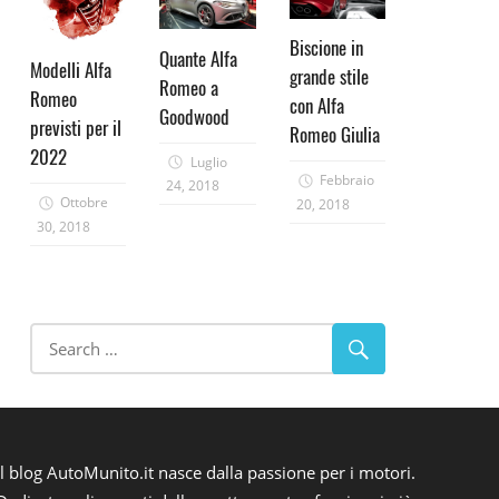
Biscione in
Quante Alfa
Modelli Alfa
grande stile
Romeo a
Romeo
con Alfa
Goodwood
previsti per il
Romeo Giulia
2022
Luglio
Febbraio
24, 2018
Ottobre
20, 2018
30, 2018
Il blog AutoMunito.it nasce dalla passione per i motori.