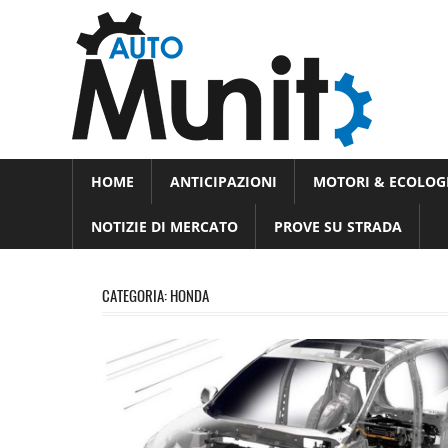
Skip
Auto
to
auto
content
spor
e
Novità
HOME
ANTICIPAZIONI
MOTORI & ECOLOG
dal
moto
mondo
NOTIZIE DI MERCATO
PROVE SU STRADA
dei
motori
CATEGORIA:
HONDA