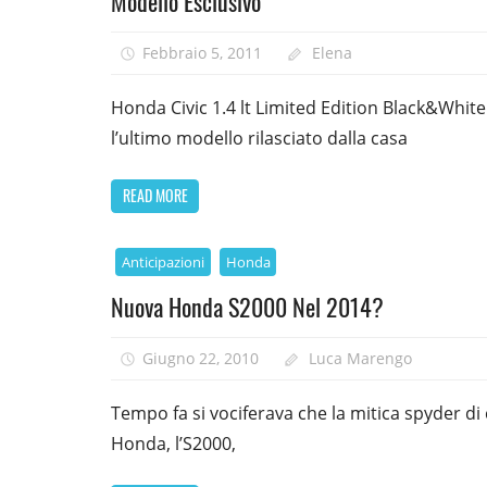
Modello Esclusivo
Febbraio 5, 2011
Elena
Honda Civic 1.4 lt Limited Edition Black&White
l’ultimo modello rilasciato dalla casa
READ MORE
Anticipazioni
Honda
Nuova Honda S2000 Nel 2014?
Giugno 22, 2010
Luca Marengo
Tempo fa si vociferava che la mitica spyder di
Honda, l’S2000,