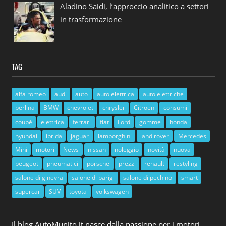
Aladino Saidi, l’approccio analitico a settori
in trasformazione
TAG
alfa romeo
audi
auto
auto elettrica
auto elettriche
berlina
BMW
chevrolet
chrysler
Citroen
consumi
coupè
elettrica
ferrari
fiat
Ford
gomme
honda
hyundai
ibrida
jaguar
lamborghini
land rover
Mercedes
Mini
motori
News
nissan
noleggio
novità
nuova
peugeot
pneumatici
porsche
prezzi
renault
restyling
salone di ginevra
salone di parigi
salone di pechino
smart
supercar
SUV
toyota
volkswagen
Il blog AutoMunito.it nasce dalla passione per i motori.