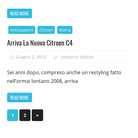
READ MORE
Anticipazioni
Citroen
Marca
Arriva La Nuova Citroen C4
Giugno 2, 2010
Umberto Nobile
Sei anni dopo, compreso anche un restyling fatto
nell’ormai lontano 2008, arriva
READ MORE
Paginazione
Next
1
2
»
Posts
degli