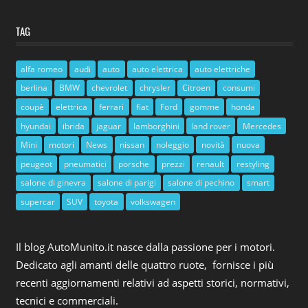
TAG
alfa romeo
audi
auto
auto elettrica
auto elettriche
berlina
BMW
chevrolet
chrysler
Citroen
consumi
coupè
elettrica
ferrari
fiat
Ford
gomme
honda
hyundai
ibrida
jaguar
lamborghini
land rover
Mercedes
Mini
motori
News
nissan
noleggio
novità
nuova
peugeot
pneumatici
porsche
prezzi
renault
restyling
salone di ginevra
salone di parigi
salone di pechino
smart
supercar
SUV
toyota
volkswagen
Il blog AutoMunito.it nasce dalla passione per i motori.
Dedicato agli amanti delle quattro ruote, fornisce i più
recenti aggiornamenti relativi ad aspetti storici, normativi,
tecnici e commerciali.